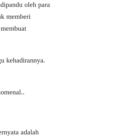
 dipandu oleh para
tuk memberi
k membuat
gu kehadirannya.
nomenal..
ternyata adalah