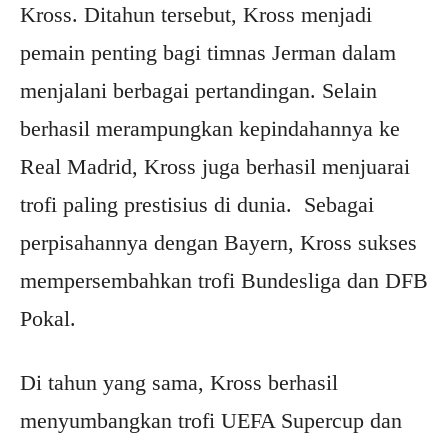
Kross. Ditahun tersebut, Kross menjadi
pemain penting bagi timnas Jerman dalam
menjalani berbagai pertandingan. Selain
berhasil merampungkan kepindahannya ke
Real Madrid, Kross juga berhasil menjuarai
trofi paling prestisius di dunia. Sebagai
perpisahannya dengan Bayern, Kross sukses
mempersembahkan trofi Bundesliga dan DFB
Pokal.
Di tahun yang sama, Kross berhasil
menyumbangkan trofi UEFA Supercup dan