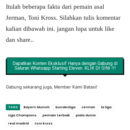
Itulah beberapa fakta dari pemain asal
Jerman, Toni Kross. Silahkan tulis komentar
kalian dibawah ini. jangan lupa untuk like
dan share..
Dapatkan Konten Eksklusif Hanya dengan Gabung di
Saluran Whatsapp Starting Eleven. KLIK DI SINI !!!
Gabung sekarang juga, Member Kami Batasi!
TAGS
Bayern Munich
bundesliga
Jerman
la liga
Liga Champions
pemain terbaik
piala dunia
real madrid
toni kross