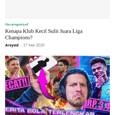
Uncategorized
Kenapa Klub Kecil Sulit Juara Liga
Champions?
Arsyad
-
27 Mei 2026