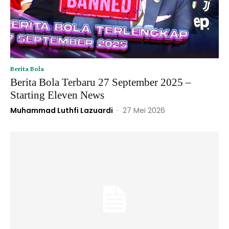
Berita Bola
Berita Bola Terbaru 27 September 2025 –
Starting Eleven News
Muhammad Luthfi Lazuardi
-
27 Mei 2026