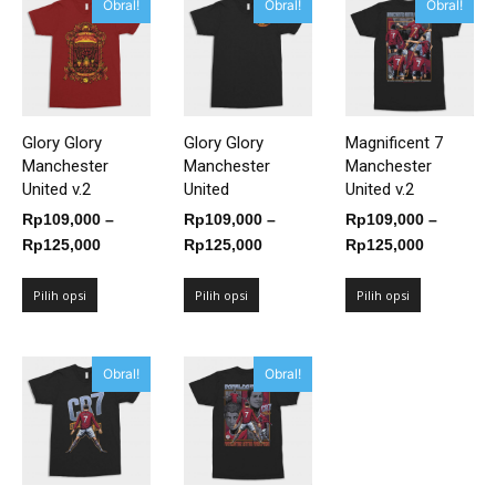
Obral!
Obral!
Obral!
Glory Glory
Glory Glory
Magnificent 7
Manchester
Manchester
Manchester
United v.2
United
United v.2
Rp
109,000
–
Rp
109,000
–
Rp
109,000
–
Rentang
Rentang
Rentang
Rp
125,000
Rp
125,000
Rp
125,000
harga:
harga:
harga:
Rp109,000
Rp109,000
Rp109,00
Pilih opsi
Pilih opsi
Pilih opsi
hingga
hingga
hingga
Rp125,000
Rp125,000
Rp125,00
Obral!
Obral!