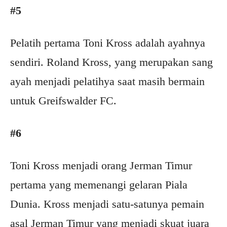
#5
Pelatih pertama Toni Kross adalah ayahnya
sendiri. Roland Kross, yang merupakan sang
ayah menjadi pelatihya saat masih bermain
untuk Greifswalder FC.
#6
Toni Kross menjadi orang Jerman Timur
pertama yang memenangi gelaran Piala
Dunia. Kross menjadi satu-satunya pemain
asal Jerman Timur yang menjadi skuat juara