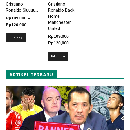
Cristiano
Cristiano
Ronaldo Siuuuu...
Ronaldo Back
Home
Rp
109,000
–
Manchester
Rentang
Rp
120,000
United
harga:
Rp
109,000
–
Rp109,000
Pilih opsi
Rentang
Rp
120,000
hingga
harga:
Rp120,000
Rp109,000
Pilih opsi
hingga
Rp120,000
ARTIKEL TERBARU