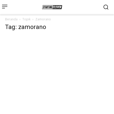
Beranda
Topik
Zamorano
Tag: zamorano