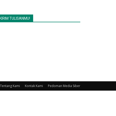
KIRIM TULISANMU!
Tentang Kami
Kontak Kami
Pedoman Media Siber