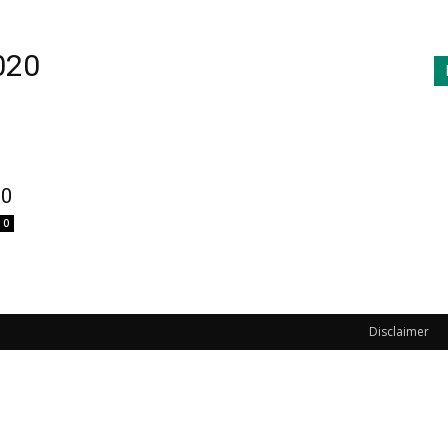
020
20
0
Disclaimer