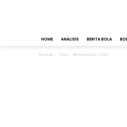
HOME
ANALISIS
BERITA BOLA
BO
Beranda
Topik
Wonderkid Euro 2020