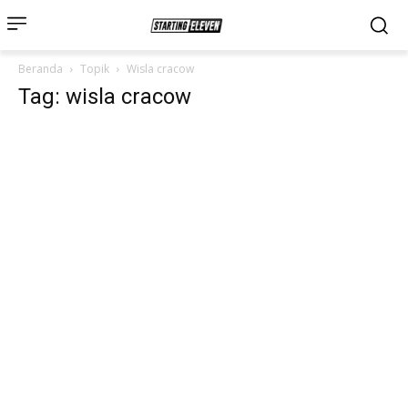
Beranda
Topik
Wisla cracow
Tag: wisla cracow