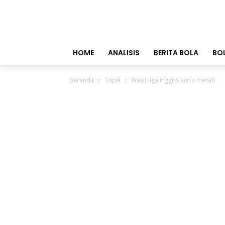
HOME
ANALISIS
BERITA BOLA
BO
Beranda
Topik
Wasit liga inggris kartu merah