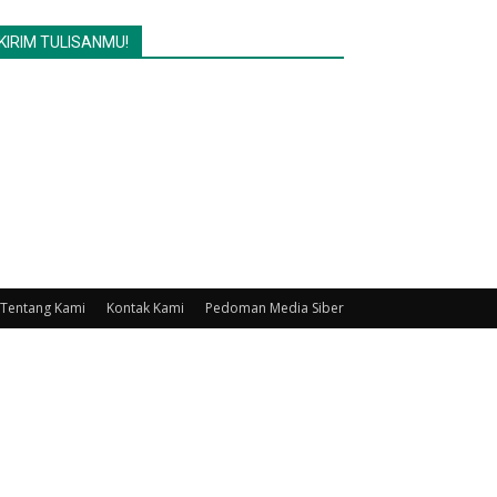
KIRIM TULISANMU!
Tentang Kami
Kontak Kami
Pedoman Media Siber