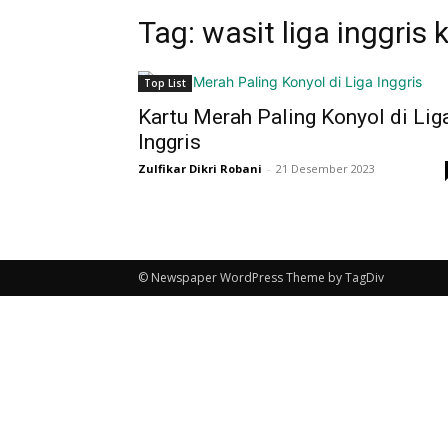
Tag: wasit liga inggris
Top List
Kartu Merah Paling Konyol di Lig
Inggris
Zulfikar Dikri Robani
-
21 Desember 2023
© Newspaper WordPress Theme by TagDiv