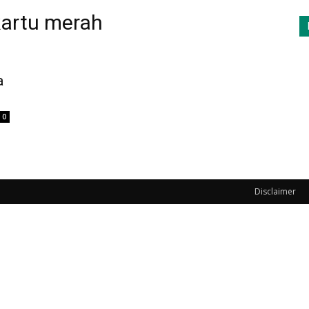
 kartu merah
a
0
Disclaimer