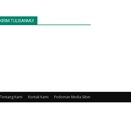
KIRIM TULISANMU!
Tentang Kami
Kontak Kami
Pedoman Media Siber