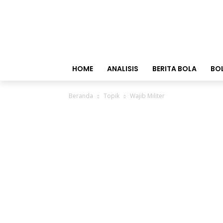
HOME
ANALISIS
BERITA BOLA
BO
Beranda
Topik
Wajib Militer