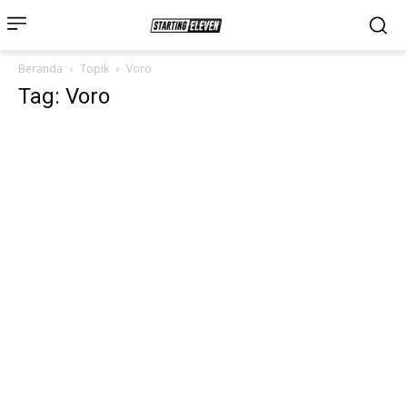
Beranda
Topik
Voro
Tag: Voro