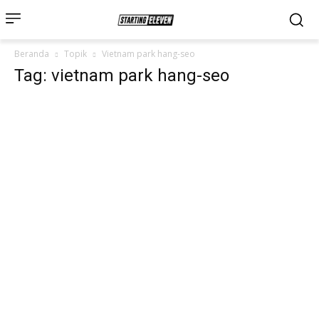
Beranda
Topik
Vietnam park hang-seo
Tag: vietnam park hang-seo