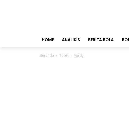
HOME
ANALISIS
BERITA BOLA
BO
Beranda
Topik
Vardy