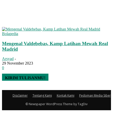
Bolapedia
Mengenal Valdebebas, Kamp Latihan Mewah Real
Madrid
Arsyad
-
29 November 2023
0
KIRIM TULISANMU!
Disclaimer
Tentang Kami
Kontak Kami
Pedoman Media Siber
© Newspaper WordPress Theme by TagDiv