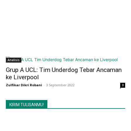
Analisis
Grup A UCL: Tim Underdog Tebar Ancaman
ke Liverpool
Zulfikar Dikri Robani
-
3 September 2022
0
KIRIM TULISANMU!