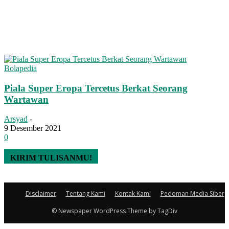
Bolapedia
Piala Super Eropa Tercetus Berkat Seorang
Wartawan
Arsyad
-
9 Desember 2021
0
KIRIM TULISANMU!
Disclaimer
Tentang Kami
Kontak Kami
Pedoman Media Siber
© Newspaper WordPress Theme by TagDiv