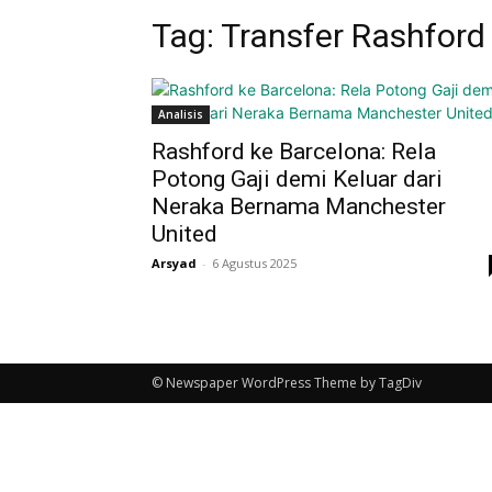
Tag: Transfer Rashford
Analisis
Rashford ke Barcelona: Rela
Potong Gaji demi Keluar dari
Neraka Bernama Manchester
United
Arsyad
-
6 Agustus 2025
© Newspaper WordPress Theme by TagDiv