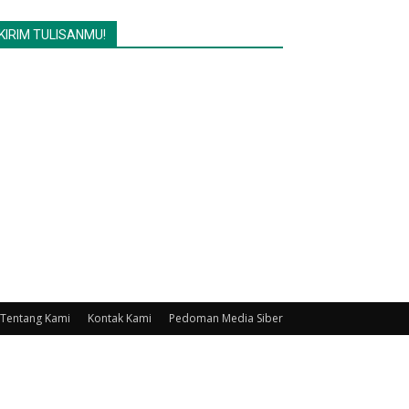
KIRIM TULISANMU!
Tentang Kami
Kontak Kami
Pedoman Media Siber