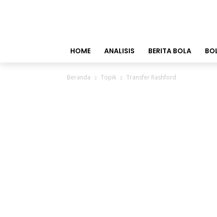
HOME
ANALISIS
BERITA BOLA
BO
Beranda
Topik
Transfer Rashford