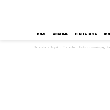
HOME
ANALISIS
BERITA BOLA
BO
Beranda
Topik
Tottenham Hotspur makin jago t