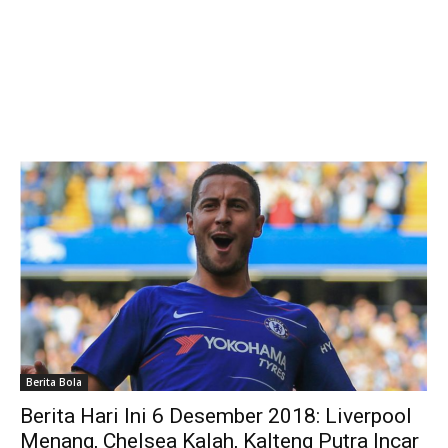
Berita Bola
Berita Hari Ini 6 Desember 2018: Liverpool
Menang, Chelsea Kalah, Kalteng Putra Incar