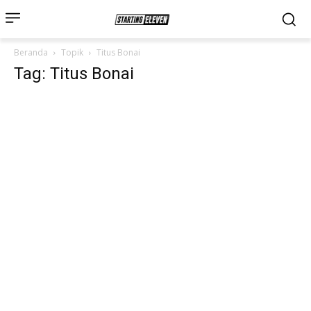
Beranda
Topik
Titus Bonai
Tag: Titus Bonai