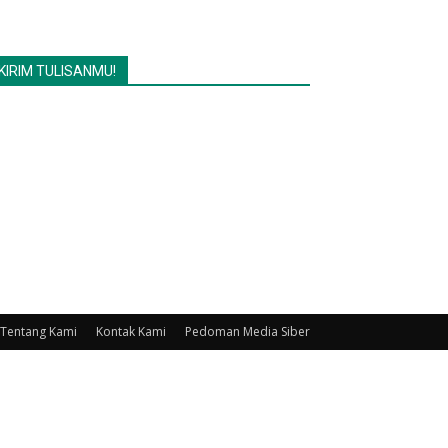
KIRIM TULISANMU!
Tentang Kami
Kontak Kami
Pedoman Media Siber