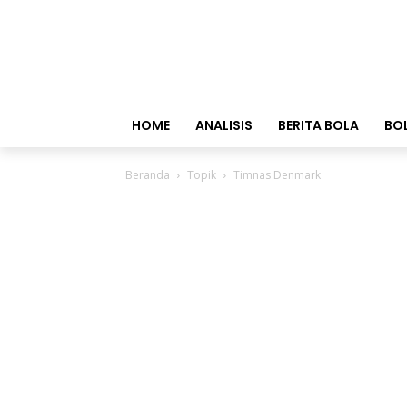
HOME
ANALISIS
BERITA BOLA
BO
Beranda
Topik
Timnas Denmark