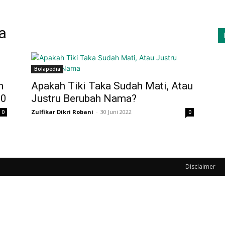
a
Bolapedia
n
Apakah Tiki Taka Sudah Mati, Atau
10
Justru Berubah Nama?
Zulfikar Dikri Robani
-
30 Juni 2022
0
0
Disclaimer