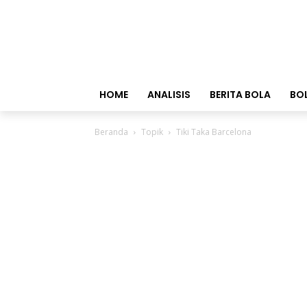
HOME
ANALISIS
BERITA BOLA
BO
Beranda
Topik
Tiki Taka Barcelona