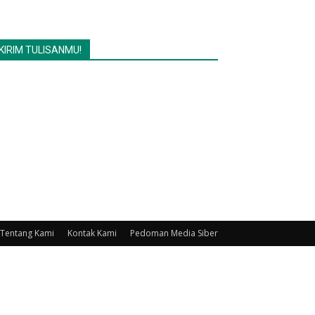
KIRIM TULISANMU!
Tentang Kami
Kontak Kami
Pedoman Media Siber