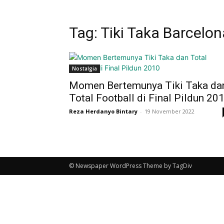
Tag: Tiki Taka Barcelon
Nostalgia
Momen Bertemunya Tiki Taka da
Total Football di Final Pildun 20
Reza Herdanyo Bintary
-
19 November 2022
© Newspaper WordPress Theme by TagDiv