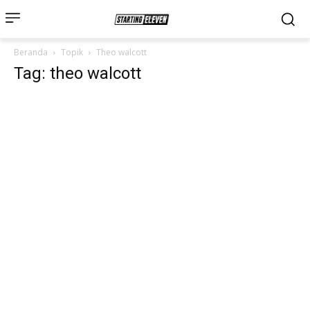
Beranda
Topik
Theo walcott
Tag: theo walcott