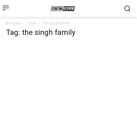
Beranda
Topik
The singh family
Tag: the singh family