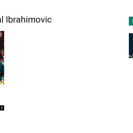
l Ibrahimovic
0