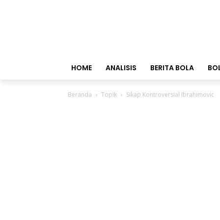
HOME
ANALISIS
BERITA BOLA
BO
Beranda
Topik
Sikap Kontroversial Ibrahimovic