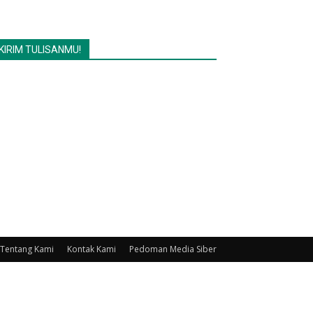
KIRIM TULISANMU!
Tentang Kami
Kontak Kami
Pedoman Media Siber