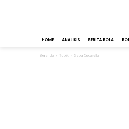
HOME
ANALISIS
BERITA BOLA
BO
Beranda
Topik
Siapa Cucurella