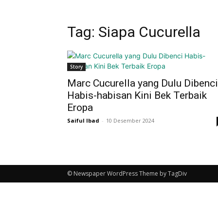
Tag: Siapa Cucurella
Story
Marc Cucurella yang Dulu Dibenci
Habis-habisan Kini Bek Terbaik
Eropa
Saiful Ibad
-
10 Desember 2024
© Newspaper WordPress Theme by TagDiv