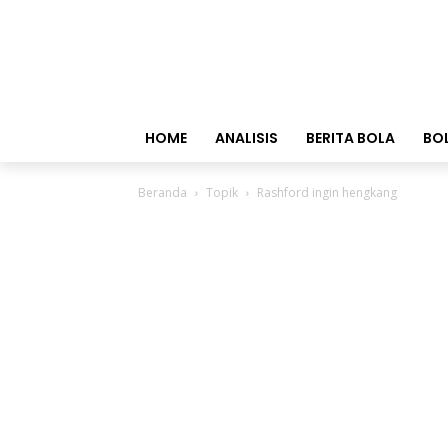
HOME
ANALISIS
BERITA BOLA
BO
Beranda
Topik
Rashford ingin hengkang