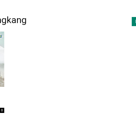
engkang
0