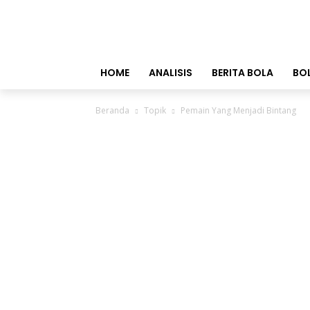
HOME
ANALISIS
BERITA BOLA
BO
Beranda
Topik
Pemain Yang Menjadi Bintang