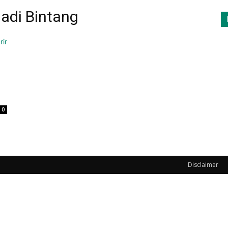
adi Bintang
0
Disclaimer