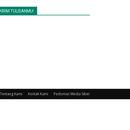
KIRIM TULISANMU!
Tentang Kami
Kontak Kami
Pedoman Media Siber