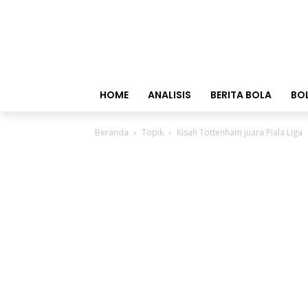
HOME
ANALISIS
BERITA BOLA
BO
Beranda
Topik
Kisah Tottenham juara Piala Liga