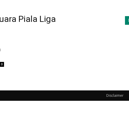
uara Piala Liga
m
0
Disclaimer