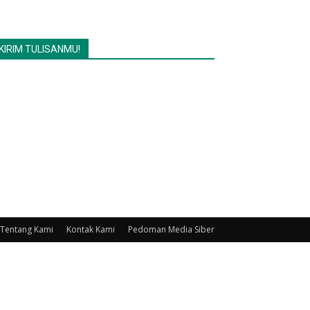
KIRIM TULISANMU!
Tentang Kami
Kontak Kami
Pedoman Media Siber