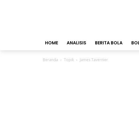
HOME
ANALISIS
BERITA BOLA
BO
Beranda
Topik
James Tavernier