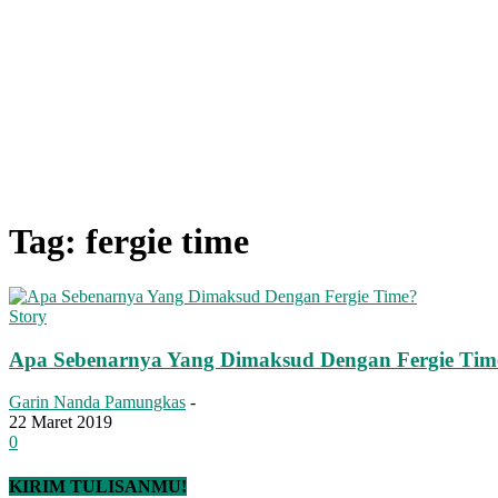
Tag: fergie time
Story
Apa Sebenarnya Yang Dimaksud Dengan Fergie Tim
Garin Nanda Pamungkas
-
22 Maret 2019
0
KIRIM TULISANMU!