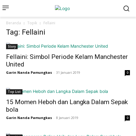
Beranda
Topik
Fellaini
Tag: Fellaini
Story
Fellaini: Simbol Periode Kelam Manchester
United
Garin Nanda Pamungkas
-
31 Januari 2019
0
Top List
15 Momen Heboh dan Langka Dalam Sepak
bola
Garin Nanda Pamungkas
-
8 Januari 2019
0