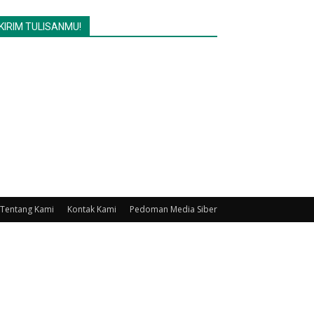
KIRIM TULISANMU!
Tentang Kami
Kontak Kami
Pedoman Media Siber