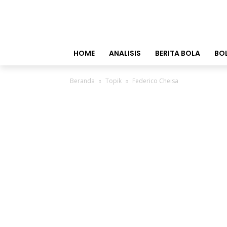
HOME
ANALISIS
BERITA BOLA
BO
Beranda
Topik
Federico Cheisa