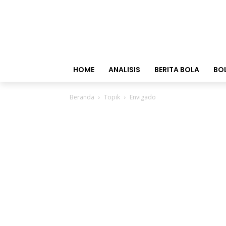
HOME
ANALISIS
BERITA BOLA
BO
Beranda
Topik
Envigado