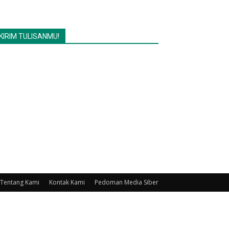
KIRIM TULISANMU!
Tentang Kami
Kontak Kami
Pedoman Media Siber