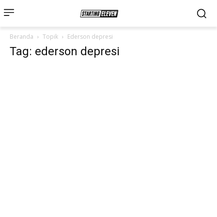
Beranda
Topik
Ederson depresi
Tag: ederson depresi