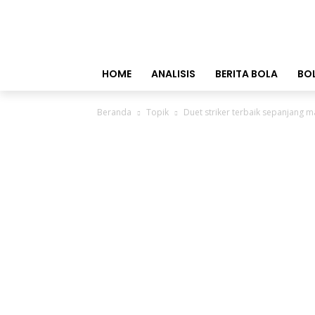
HOME
ANALISIS
BERITA BOLA
BO
Beranda
Topik
Duet striker terbaik sepanjang 