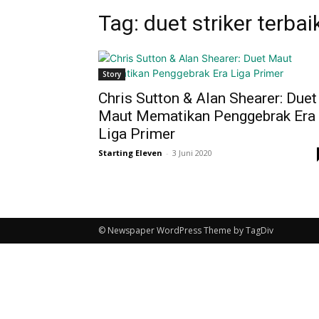
Tag: duet striker terb
Story
Chris Sutton & Alan Shearer: Duet
Maut Mematikan Penggebrak Era
Liga Primer
Starting Eleven
-
3 Juni 2020
© Newspaper WordPress Theme by TagDiv