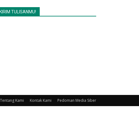
KIRIM TULISANMU!
Tentang Kami
Kontak Kami
Pedoman Media Siber