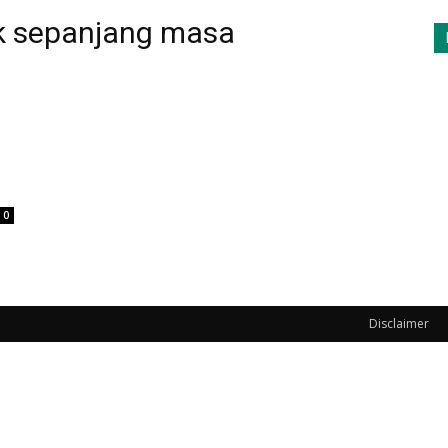
aik sepanjang masa
0
Disclaimer