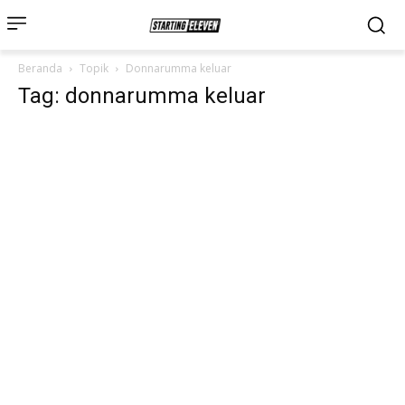
Beranda
Topik
Donnarumma keluar
Tag: donnarumma keluar