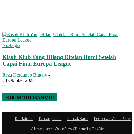
Nostalgia
Kisah Klub Yang Hilang Ditelan Bumi Setelah
Capai Final Europa League
Reza Herdanyo Bintary
-
24 Oktober 2023
0
KIRIM TULISANMU!
Disclaimer
Tentang Kami
Kontak Kami
Pedoman Media Siber
© Newspaper WordPress Theme by TagDiv