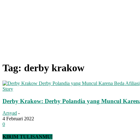
Tag: derby krakow
Story
Derby Krakow: Derby Polandia yang Muncul Karena 
Arsyad
-
4 Februari 2022
0
KIRIM TULISANMU!