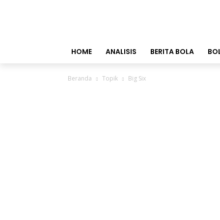
HOME
ANALISIS
BERITA BOLA
BO
Beranda
Topik
Big Six