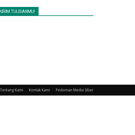
KIRIM TULISANMU!
Tentang Kami
Kontak Kami
Pedoman Media Siber