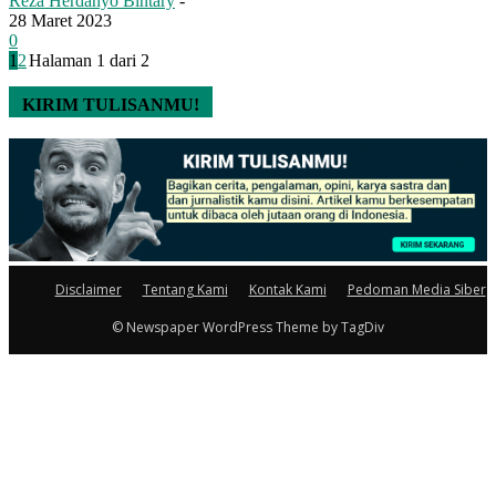
Reza Herdanyo Bintary
-
28 Maret 2023
0
1
2
Halaman 1 dari 2
KIRIM TULISANMU!
Disclaimer
Tentang Kami
Kontak Kami
Pedoman Media Siber
© Newspaper WordPress Theme by TagDiv