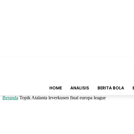
HOME
ANALISIS
BERITA BOLA
Beranda
Topik
Atalanta leverkusen final europa league