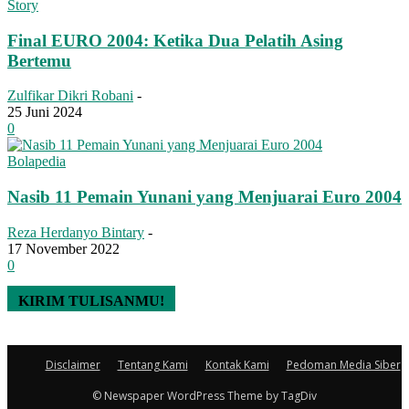
Story
Final EURO 2004: Ketika Dua Pelatih Asing
Bertemu
Zulfikar Dikri Robani
-
25 Juni 2024
0
Bolapedia
Nasib 11 Pemain Yunani yang Menjuarai Euro 2004
Reza Herdanyo Bintary
-
17 November 2022
0
KIRIM TULISANMU!
Disclaimer
Tentang Kami
Kontak Kami
Pedoman Media Siber
© Newspaper WordPress Theme by TagDiv