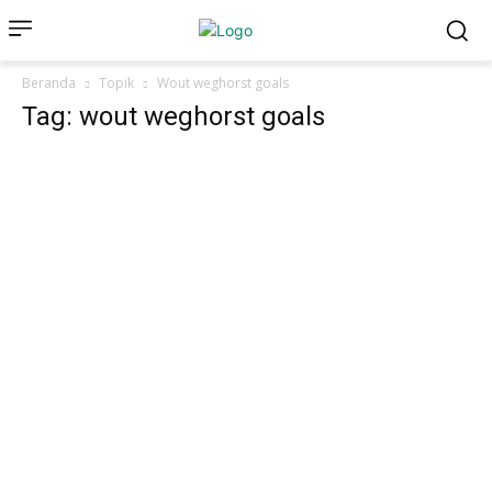
Beranda
Topik
Wout weghorst goals
Tag: wout weghorst goals