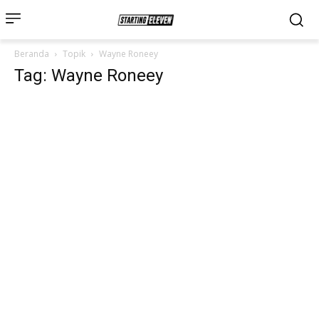
Beranda
Topik
Wayne Roneey
Tag: Wayne Roneey