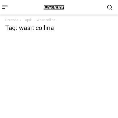
Beranda
Topik
Wasit collina
Tag: wasit collina