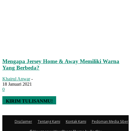
Mengapa Jersey Home & Away Memiliki Warna
Yang Berbeda?
Khairul Anwar
-
18 Januari 2021
0
KIRIM TULISANMU!
Disclaimer
Tentang Kami
Kontak Kami
Pedoman Media Siber