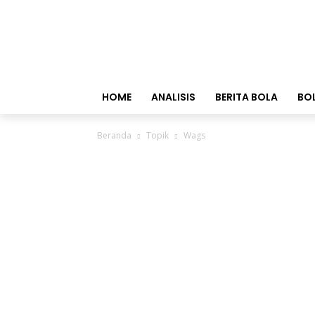
HOME
ANALISIS
BERITA BOLA
BO
Beranda
Topik
Wags