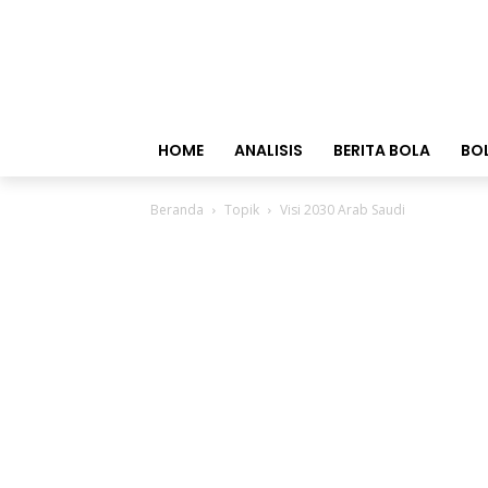
HOME
ANALISIS
BERITA BOLA
BO
Beranda
Topik
Visi 2030 Arab Saudi