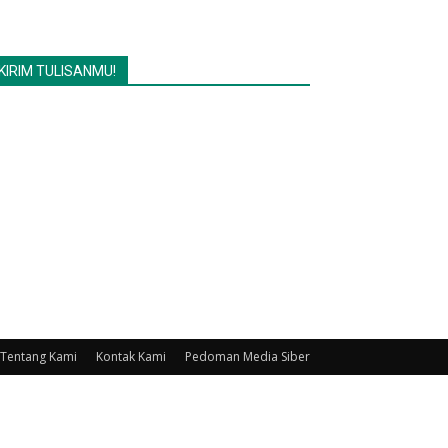
KIRIM TULISANMU!
Tentang Kami
Kontak Kami
Pedoman Media Siber