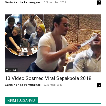
Garin Nanda Pamungkas
-
5 November 2021
0
Top List
10 Video Sosmed Viral Sepakbola 2018
Garin Nanda Pamungkas
-
22 Januari 2019
0
KIRIM TULISANMU!