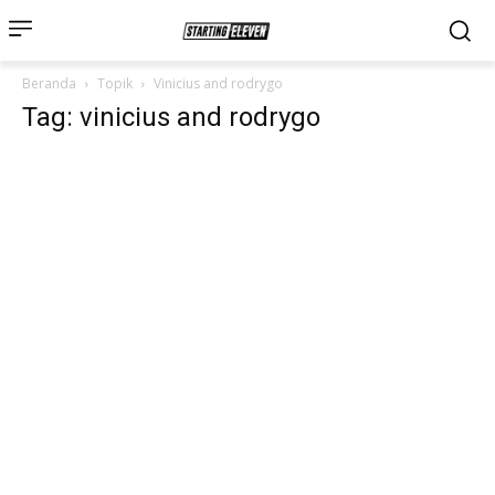
Beranda
Topik
Vinicius and rodrygo
Tag: vinicius and rodrygo