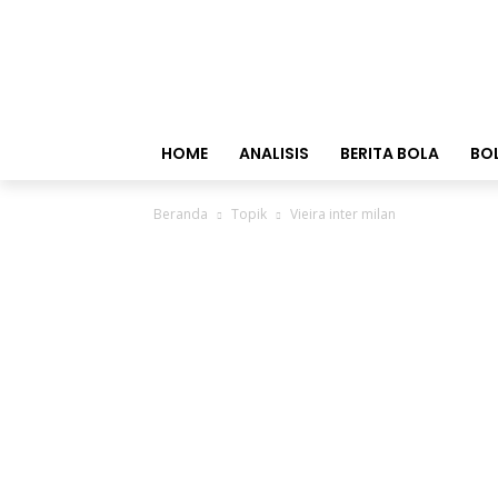
HOME
ANALISIS
BERITA BOLA
BO
Beranda
Topik
Vieira inter milan