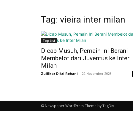
Tag: vieira inter milan
Top List
Dicap Musuh, Pemain Ini Berani
Membelot dari Juventus ke Inter
Milan
Zulfikar Dikri Robani
-
22 November 2023
© Newspaper WordPress Theme by TagDiv