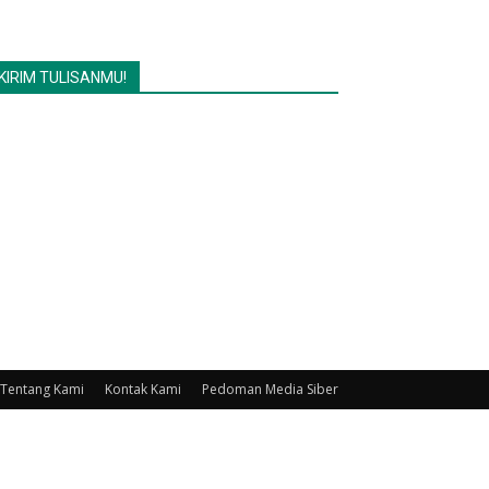
KIRIM TULISANMU!
Tentang Kami
Kontak Kami
Pedoman Media Siber