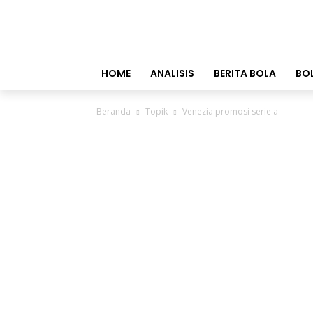
HOME
ANALISIS
BERITA BOLA
BO
Beranda
Topik
Venezia promosi serie a