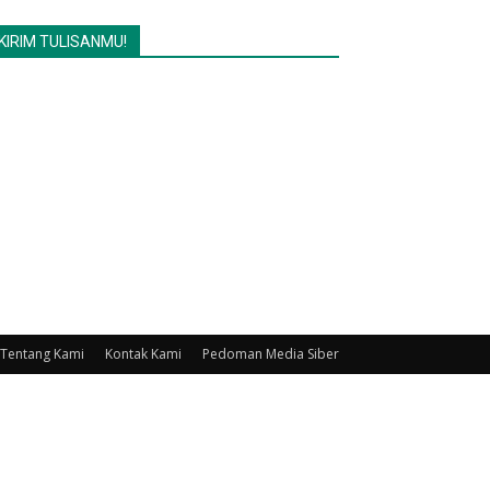
KIRIM TULISANMU!
Tentang Kami
Kontak Kami
Pedoman Media Siber