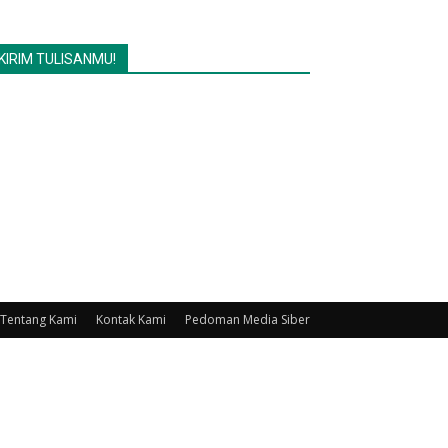
KIRIM TULISANMU!
Tentang Kami
Kontak Kami
Pedoman Media Siber