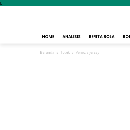
HOME
ANALISIS
BERITA BOLA
BO
Beranda
Topik
Venezia jersey